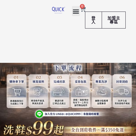
跳
購
0
至
物
籃
主
登
加盟主
入
專區
要
內
容