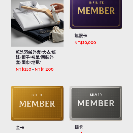
無限卡
NT$
10,000
乾洗羽絨外套/大衣/娃
娃/帽子/被單/西裝外
套/圍巾/地毯/
NT$
350
–
NT$
1,200
銀卡
金卡