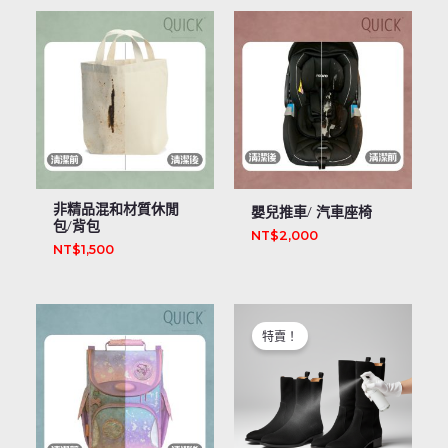
非精品混和材質休閒
嬰兒推車/ 汽車座椅
包/背包
NT$
2,000
NT$
1,500
原
目
始
前
特賣！
價
價
格：
格：
NT$1,800。
NT$600。