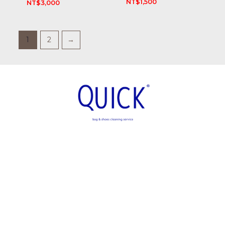
NT$
1,500
NT$
3,000
1
2
→