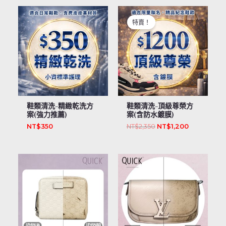
原
目
始
前
特賣！
價
價
格：
格：
NT$2,350。
NT$1,200
鞋類清洗-精緻乾洗方
鞋類清洗-頂級尊榮方
案(強力推薦)
案(含防水鍍膜)
NT$
350
NT$
2,350
NT$
1,200