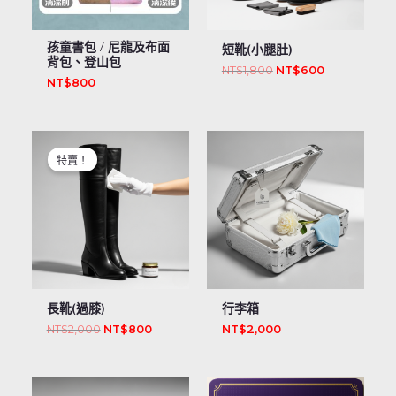
孩童書包 / 尼龍及布面
短靴(小腿肚)
背包、登山包
NT$
1,800
NT$
600
NT$
800
原
目
始
前
特賣！
價
價
格：
格：
NT$2,000。
NT$800。
長靴(過膝)
行李箱
NT$
2,000
NT$
800
NT$
2,000