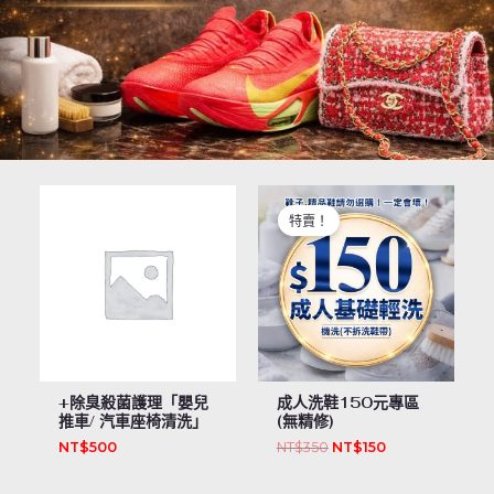
原
目
始
前
特賣！
價
價
格：
格：
NT$350。
NT$150。
+除臭殺菌護理「嬰兒
成人洗鞋150元專區
推車/ 汽車座椅清洗」
(無精修)
NT$
500
NT$
350
NT$
150