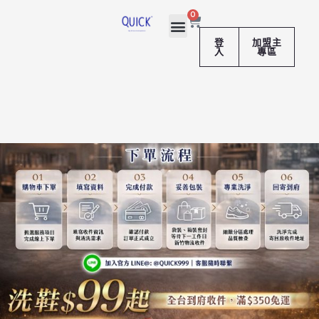
跳
購
0
至
物
籃
主
登
加盟主
入
專區
要
內
容