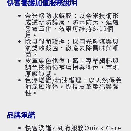
快客養護加值服務說明
奈米級防水鍍膜：以奈米技術形
成透明防護層，防水防污、延緩
發霉氧化，效果可維持6-12個
月。
除臭殺菌護理：採用光觸媒與臭
氧雙效殺菌，徹底去除異味與細
菌。
皮革染色修復工藝：專業顏料與
調色技術修補磨損與褪色，重現
原廠質感。
色澤增艷/精油護理：以天然保養
油深層滲透，恢復皮革柔亮與彈
性。
品牌承諾
快客洗護x 到府服務Quick Care