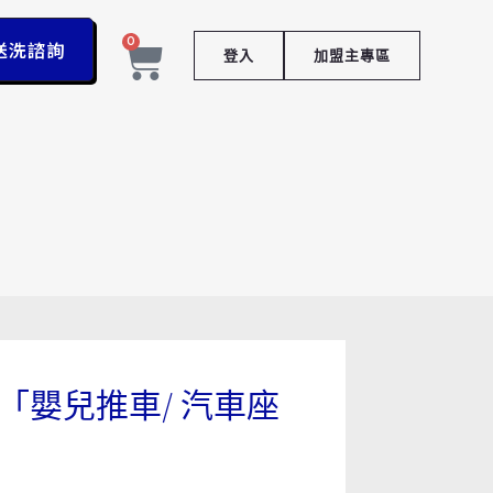
購
0
物
送洗諮詢
登入
加盟主專區
籃
「嬰兒推車/ 汽車座