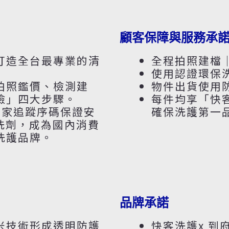
清
洗」
數
顧客保障與服務承
量
打造全台最專業的清
全程拍照建檔
使用認證環保
拍照鑑價、檢測建
物件出貨使用
檢」四大步驟。
每件均享「快
獨家追蹤序碼保證安
確保洗護第一
洗劑，成為國內消費
洗護品牌。
品牌承諾
米技術形成透明防護
快客洗護x 到府服