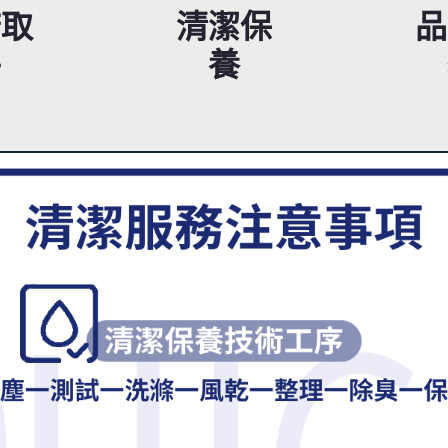
府取
清潔保
品
件
養