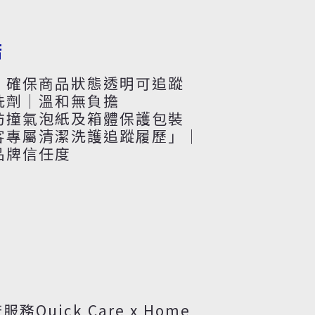
諾
｜確保商品狀態透明可追蹤
洗劑｜溫和無負擔
防撞氣泡紙及箱體保護包裝
客專屬清潔洗護追蹤履歷」｜
品牌信任度
務Quick Care x Home