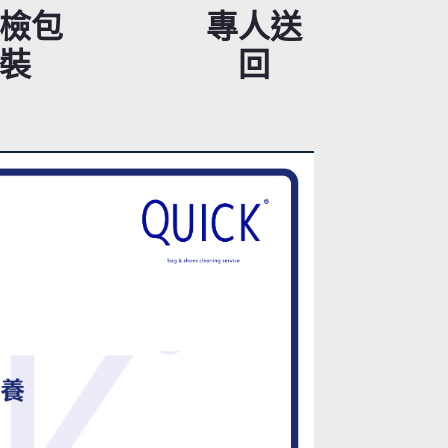
檢包
專人送
裝
回