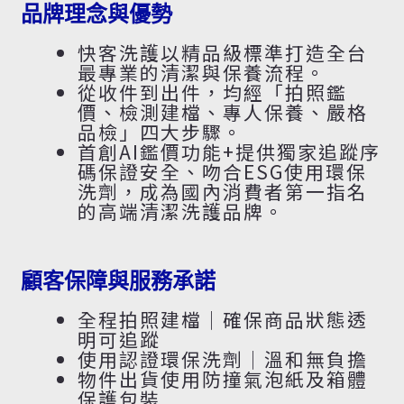
品牌理念與優勢
快客洗護以精品級標準打造全台
最專業的清潔與保養流程。
從收件到出件，均經「拍照鑑
價、檢測建檔、專人保養、嚴格
品檢」四大步驟。
首創AI鑑價功能+提供獨家追蹤序
碼保證安全、吻合ESG使用環保
洗劑，成為國內消費者第一指名
的高端清潔洗護品牌。
顧客保障與服務承諾
全程拍照建檔｜確保商品狀態透
明可追蹤
使用認證環保洗劑｜溫和無負擔
物件出貨使用防撞氣泡紙及箱體
保護包裝