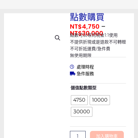
點數購買
NT$
4,750
–
NT$
30,000
點數可以等同現金1:1使用
不提供折現或是退款不可轉贈
不可折抵運費/急件費
無使用期限
處理時程
急件服務
點
儲值點數類型
數
4750
10000
購
買
30000
數
量
加入購物車