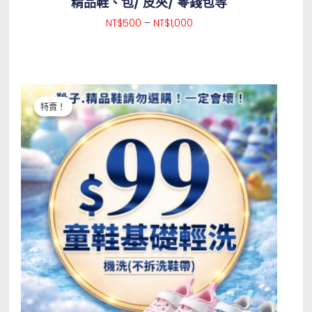
精品鞋、包/ 皮夾/ 零錢包等
NT$
500
–
NT$
1,000
原始價格：NT$150。
目前價格：NT$99。
特賣！
特賣！