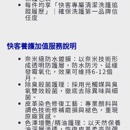
每件均享「快客專屬清潔洗護追
蹤履歷」｜確保洗護第一品牌信
任度
快客養護加值服務說明
奈米級防水鍍膜：以奈米技術形
成透明防護層，防水防污、延緩
發霉氧化，效果可維持6-12個
月。
除臭殺菌護理：採用光觸媒與臭
氧雙效殺菌，徹底去除異味與細
菌。
皮革染色修復工藝：專業顏料與
調色技術修補磨損與褪色，重現
原廠質感。
色澤增艷/精油護理：以天然保養
油深層滲透，恢復皮革柔亮與彈