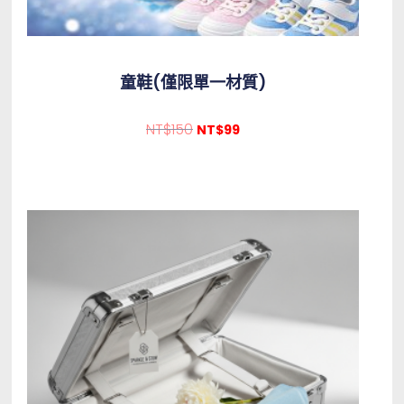
童鞋(僅限單一材質)
NT$
150
NT$
99