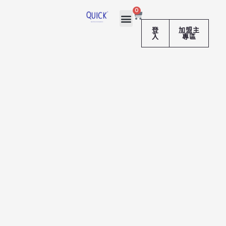
跳
購
0
至
物
籃
主
登
加盟主
入
專區
要
內
容