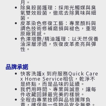
月。
除臭殺菌護理：採用光觸媒與臭
氧雙效殺菌，徹底去除異味與細
菌。
皮革染色修復工藝：專業顏料與
調色技術修補磨損與褪色，重現
原廠質感。
色澤增艷/精油護理：以天然保養
油深層滲透，恢復皮革柔亮與彈
性。
品牌承諾
快客洗護x 到府服務Quick Care
x Home Service相信，乾淨不
是終點，而是品味的延續。
我們用時間、專業與誠意，讓每
件收藏回歸最完美的樣貌。
全程由專業技師與品檢團隊負
責，確保每一件物品安全無憂。