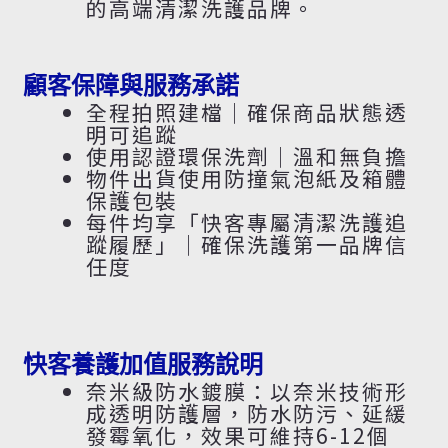
的高端清潔洗護品牌。
顧客保障與服務承諾
全程拍照建檔｜確保商品狀態透
明可追蹤
使用認證環保洗劑｜溫和無負擔
物件出貨使用防撞氣泡紙及箱體
保護包裝
每件均享「快客專屬清潔洗護追
蹤履歷」｜確保洗護第一品牌信
任度
快客養護加值服務說明
奈米級防水鍍膜：以奈米技術形
成透明防護層，防水防污、延緩
發霉氧化，效果可維持6-12個