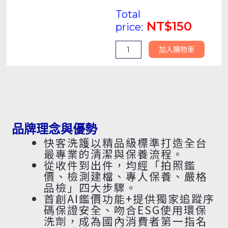
(無
Total
精
NT$
150
price:
修)
數
加入購物車
量
品牌理念與優勢
快客洗護以精品級標準打造全台
最專業的清潔與保養流程。
從收件到出件，均經「拍照鑑
價、檢測建檔、專人保養、嚴格
品檢」四大步驟。
首創AI鑑價功能+提供獨家追蹤序
碼保證安全、吻合ESG使用環保
洗劑，成為國內消費者第一指名