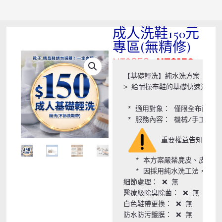
成人洗鞋150元
專區(無精修)
NT$
350
NT$
150
原
目
始
前
【基礎輕洗】純水洗方案｜$150(
價
價
> 給耐操布鞋的基礎快速清潔。

格：
格：
NT$350。
NT$1
 * 適用對象： 僅限全布面、
 * 服務內容： 機械/手工基
 重要權益告知（請務
   * 本方案嚴禁麂皮、皮革、
   * 因採用純水洗工法，
細節處理： ❌ 無

醫療級除臭除菌： ❌ 無

白色鞋帶更換： ❌ 無

防水防污鍍膜： ❌ 無
