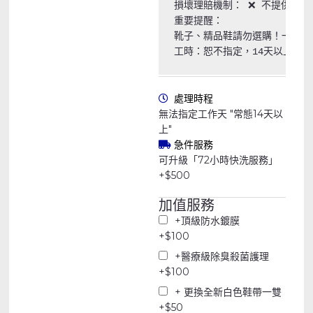
損壞理賠機制： ❌ 不提供任何理
重要提醒：

靴子、精品鞋請勿選購！一定會壞
工時：恕不指定，14天以上皆
處理時程
無法指定工作天 "常態14天以
上"
急件服務
可升級「72小時快洗服務」
+$500
加值服務
成
人
+頂級防水鍍膜
洗
+$100
鞋
+醫療級除臭殺菌護理
150
+$100
元
+ 更換全新白色鞋帶一雙
專
+$50
區