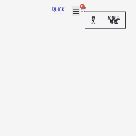
跳
購
0
至
物
籃
主
登
加盟主
入
專區
要
內
容