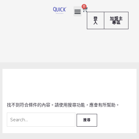
跳
搜
購
0
至
尋
物
籃
主
關
登
加盟主
入
專區
要
鍵
內
字:
容
找不到符合條件的內容。請使用搜尋功能，應會有所幫助。