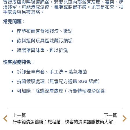
寶寶皮膚與呼吸道脆弱，若嬰兒車內部藏有灰塵、霉菌、奶
漬殘留，可能造成濕疹、氣喘或腸胃不適。尤其是布套、扶
手處最容易被忽略。
常見問題
：
座墊布面有食物殘渣、黴點
飲料瓶與玩具區域藏污納垢
遮陽罩異味重、難以拆洗
快客服務特色
：
拆卸全車布套、手工洗 + 蒸氣殺菌
抗菌鍍膜處理（無毒配方通過 SGS 認證）
可加購：除蟎深層處理 / 折疊轉軸潤滑保養
上一頁
上一篇
下一篇
行李箱清潔鍍膜：旅程結束後，別忘了給行李箱一次大掃除！
快客的清潔鍍膜技術大解析：為什麼我們能讓你重拾新品感？