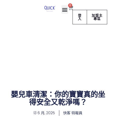
跳
購
0
至
物
籃
主
登
加盟主
入
專區
要
內
容
嬰兒車清潔：你的寶寶真的坐
得安全又乾淨嗎？
13 6 月, 2025
快客 特報員