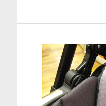
嬰
兒
車
清
潔：
你
的
寶
寶
真
的