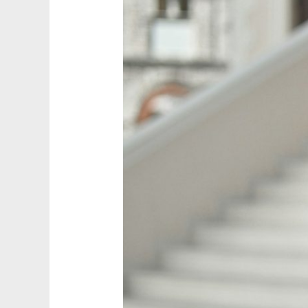
潔
與
鍍
膜
的
最
佳
時
機：
5
個
你
該
注
意
的
保
養