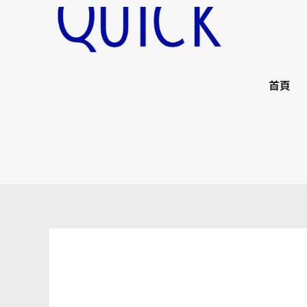
跳
文
至
章
主
分
要
頁
內
首頁
容