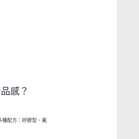
新品感？
多種配方：矽膠型、氟