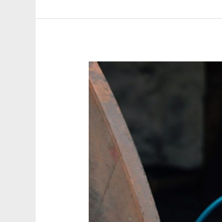
快
客
的
清
潔
鍍
膜
技
術
大
解
析：
為