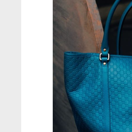
什
麼
我
們
能
讓
你
重
拾
新
品
感？