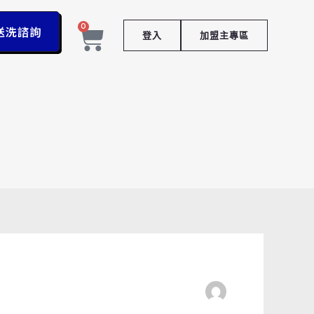
購
0
物
送洗諮詢
登入
加盟主專區
籃