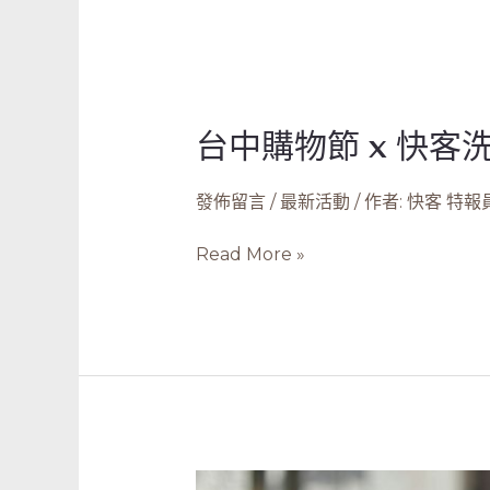
台中購物節 x 快客
台
中
購
發佈留言
/
最新活動
/ 作者:
快客 特報
物
節
Read More »
x
快
客
洗
鞋
清