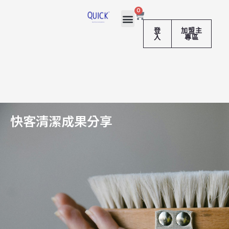
跳
購
0
至
物
籃
主
登
加盟主
入
專區
要
內
容
快客清潔成果分享