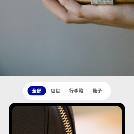
全部
包包
行李箱
鞋子
頁
頁
面
面